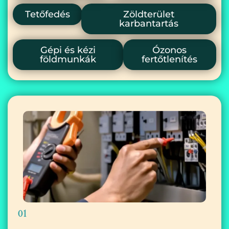
Tetőfedés
Zöldterület
karbantartás
Gépi és kézi
Ózonos
földmunkák
fertőtlenítés
01