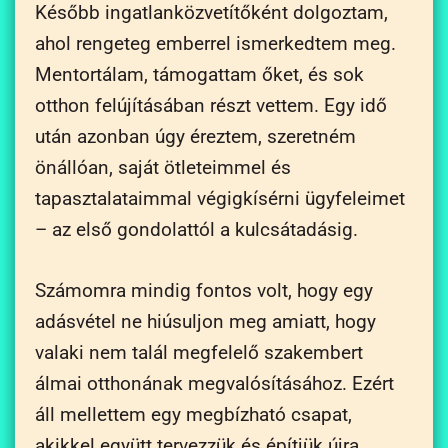
Később ingatlanközvetítőként dolgoztam,
ahol rengeteg emberrel ismerkedtem meg.
Mentortálam, támogattam őket, és sok
otthon felújításában részt vettem. Egy idő
után azonban úgy éreztem, szeretném
önállóan, saját ötleteimmel és
tapasztalataimmal végigkísérni ügyfeleimet
– az első gondolattól a kulcsátadásig.
Számomra mindig fontos volt, hogy egy
adásvétel ne hiúsuljon meg amiatt, hogy
valaki nem talál megfelelő szakembert
álmai otthonának megvalósításához. Ezért
áll mellettem egy megbízható csapat,
akikkel együtt tervezzük és építjük újra