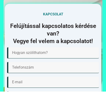
KAPCSOLAT
Felújítással kapcsolatos kérdése
van?
Vegye fel velem a kapcsolatot!
N
é
v
T
e
l
e
E
f
-
o
m
n
a
Ü
s
i
z
z
l
e