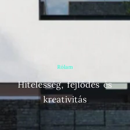
Rólam
Hitelesség, fejlődés és
kreativitás